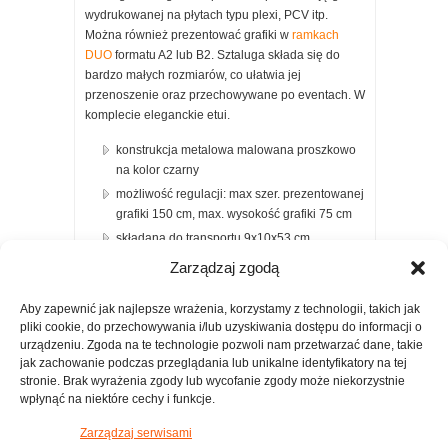
wydrukowanej na płytach typu plexi, PCV itp.
Można również prezentować grafiki w
ramkach
DUO
formatu A2 lub B2. Sztaluga składa się do
bardzo małych rozmiarów, co ułatwia jej
przenoszenie oraz przechowywane po eventach. W
komplecie eleganckie etui.
konstrukcja metalowa malowana proszkowo
na kolor czarny
możliwość regulacji: max szer. prezentowanej
grafiki 150 cm, max. wysokość grafiki 75 cm
składana do transportu 9x10x53 cm
lekka konstrukcja 1,2 kg
Zarządzaj zgodą
idealna alternatywa dla roll-up’a
dwustronnego
Aby zapewnić jak najlepsze wrażenia, korzystamy z technologii, takich jak
pliki cookie, do przechowywania i/lub uzyskiwania dostępu do informacji o
łatwy montaż – bez użycia narzędzi
urządzeniu. Zgoda na te technologie pozwoli nam przetwarzać dane, takie
grafika na tkaninie obszyta jest silikonem, za
jak zachowanie podczas przeglądania lub unikalne identyfikatory na tej
pomocą którego mocuje się ją do ramy na
stronie. Brak wyrażenia zgody lub wycofanie zgody może niekorzystnie
wcisk
wpłynąć na niektóre cechy i funkcje.
w zestawie konstrukcja + materiałowa torba
Zarządzaj serwisami
transportowa