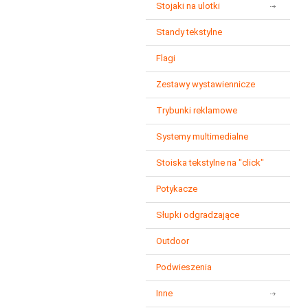
Stojaki na ulotki
m
p
s
Standy tekstylne
d
s
Flagi
x
w
Zestawy wystawiennicze
m
Trybunki reklamowe
n
Systemy multimedialne
n
Stoiska tekstylne na "click"
Potykacze
Słupki odgradzające
Outdoor
Podwieszenia
Inne
g