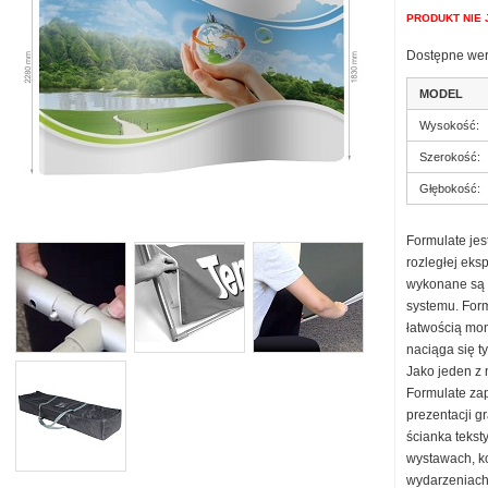
odułowe
remium
kładane
PRODUKT NIE 
wustronne
tacjonarne
Dostępne wer
baner-y
ielofunkcyjne
MODEL
Wysokość:
ultimedialne
Szerokość:
a biurko
Głębokość:
a ścianę
Formulate je
rozległej eksp
wykonane są 
systemu. Form
łatwością mo
naciąga się t
Jako jeden z 
Formulate za
prezentacji g
ścianka tekst
wystawach, k
ablotki
wydarzeniach