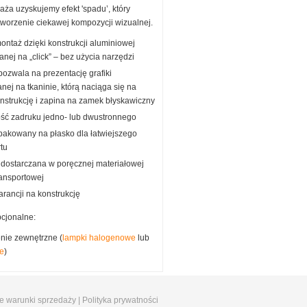
laża uzyskujemy efekt 'spadu’, który
worzenie ciekawej kompozycji wizualnej.
montaż dzięki konstrukcji aluminiowej
nej na „click” – bez użycia narzędzi
pozwala na prezentację grafiki
nej na tkaninie, którą naciąga się na
nstrukcję i zapina na zamek błyskawiczny
ść zadruku jedno- lub dwustronnego
pakowany na płasko dla łatwiejszego
rtu
 dostarczana w poręcznej materiałowej
ransportowej
arancji na konstrukcję
pcjonalne:
enie zewnętrzne (
lampki halogenowe
lub
e
)
e warunki sprzedaży
|
Polityka prywatności