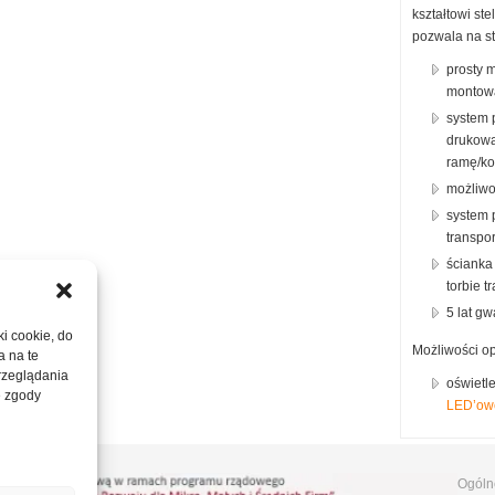
kształtowi ste
OWZ
orby transportowe
pozwala na st
toły konferencyjne
świetlenie
prosty 
montowa
system 
drukowa
ramę/ko
możliwo
system 
transpo
ścianka
torbie t
5 lat gw
ki cookie, do
Możliwości o
a na te
rzeglądania
oświetl
e zgody
LED’ow
Ogóln