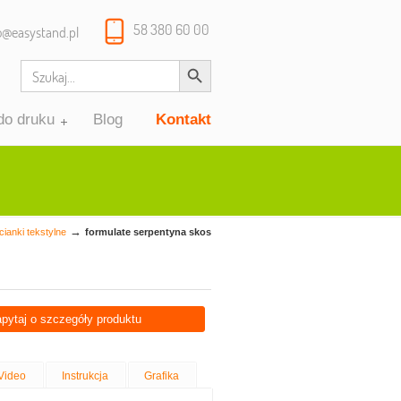
58 380 60 00
o@easystand.pl
Search Button
Search
for:
 do druku
Blog
Kontakt
→
cianki tekstylne
formulate serpentyna skos
apytaj o szczegóły produktu
Video
Instrukcja
Grafika