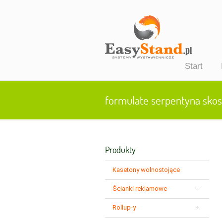
Start
formulate serpentyna skos
Produkty
Kasetony wolnostojące
Ścianki reklamowe
p
Rollup-y
t
e