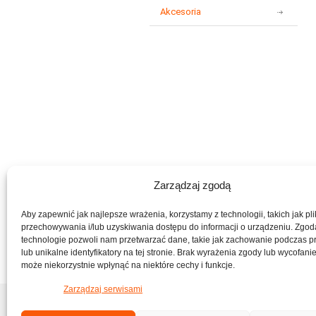
Akcesoria
t
s
o
Zarządzaj zgodą
Aby zapewnić jak najlepsze wrażenia, korzystamy z technologii, takich jak pli
przechowywania i/lub uzyskiwania dostępu do informacji o urządzeniu. Zgod
technologie pozwoli nam przetwarzać dane, takie jak zachowanie podczas p
lub unikalne identyfikatory na tej stronie. Brak wyrażenia zgody lub wycofani
może niekorzystnie wpłynąć na niektóre cechy i funkcje.
Zarządzaj serwisami