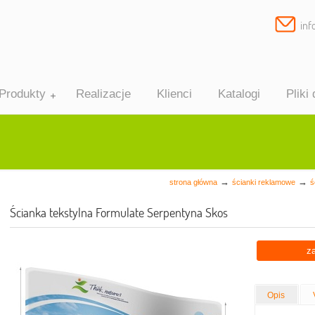
inf
Produkty
Realizacje
Klienci
Katalogi
Pliki
→
→
strona główna
ścianki reklamowe
ś
Ścianka tekstylna Formulate Serpentyna Skos
z
op-up
ekstylne
konomiczne
Opis