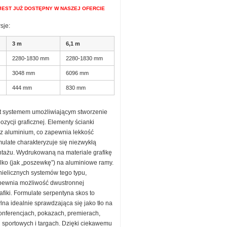
JEST JUŻ DOSTĘPNY W NASZEJ OFERCIE
sje:
3 m
6,1 m
2280-1830 mm
2280-1830 mm
3048 mm
6096 mm
444 mm
830 mm
st systemem umożliwiającym stworzenie
ozycji graficznej. Elementy ścianki
z aluminium, co zapewnia lekkość
ulate charakteryzuje się niezwykłą
ntażu. Wydrukowaną na materiale grafikę
ylko (jak „poszewkę”) na aluminiowe ramy.
nielicznych systemów tego typu,
pewnia możliwość dwustronnej
rafiki. Formulate serpentyna skos to
ylna idealnie sprawdzająca się jako tło na
onferencjach, pokazach, premierach,
 sportowych i targach. Dzięki ciekawemu