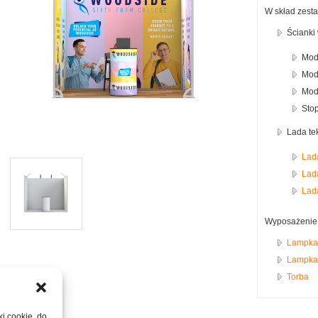
odułowe
remium
kładane
W skład zest
wustronne
tacjonarne
Ścianki
Modu
baner-y
ielofunkcyjne
Modu
ultimedialne
Modu
Stop
a biurko
Lada te
a ścianę
Lad
Lad
Lad
Wyposażenie 
Lampka
Lampka
Torba
ablotki
ki cookie, do