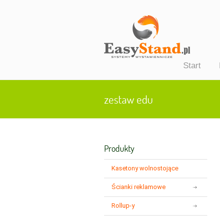
Start
zestaw edu
Produkty
Kasetony wolnostojące
Ścianki reklamowe
p
Rollup-y
t
e