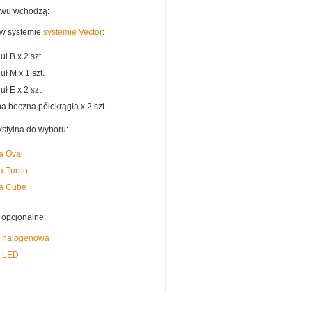
awu wchodzą:
 w systemie
systemie Vector
:
ł B x 2 szt.
ł M x 1 szt.
ł E x 2 szt.
a boczna półokrągła x 2 szt.
kstylna do wyboru:
a Oval
a Turbo
a Cube
opcjonalne:
 halogenowa
 LED