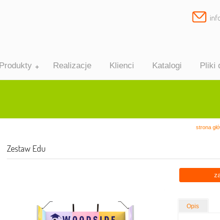
inf
Produkty
Realizacje
Klienci
Katalogi
Pliki
strona gł
Zestaw Edu
z
op-up
ekstylne
konomiczne
Opis