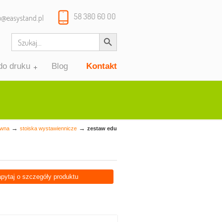
58 380 60 00
o@easystand.pl
Search Button
Search
for:
 do druku
Blog
Kontakt
→
→
ówna
stoiska wystawiennicze
zestaw edu
apytaj o szczegóły produktu