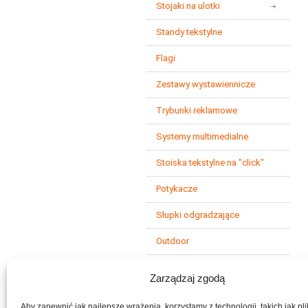
Stojaki na ulotki
m
p
s
Standy tekstylne
d
s
Flagi
x
w
Zestawy wystawiennicze
m
Trybunki reklamowe
n
Systemy multimedialne
n
Stoiska tekstylne na "click"
Potykacze
Słupki odgradzające
Outdoor
Podwieszenia
Zarządzaj zgodą
Inne
g
Aby zapewnić jak najlepsze wrażenia, korzystamy z technologii, takich jak pli